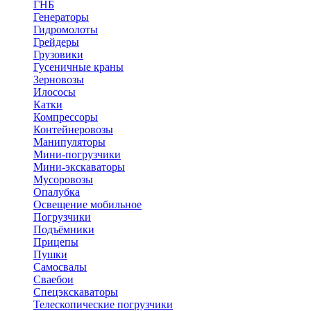
ГНБ
Генераторы
Гидромолоты
Грейдеры
Грузовики
Гусеничные краны
Зерновозы
Илососы
Катки
Компрессоры
Контейнеровозы
Манипуляторы
Мини-погрузчики
Мини-экскаваторы
Мусоровозы
Опалубка
Освещение мобильное
Погрузчики
Подъёмники
Прицепы
Пушки
Самосвалы
Сваебои
Спецэкскаваторы
Телескопические погрузчики