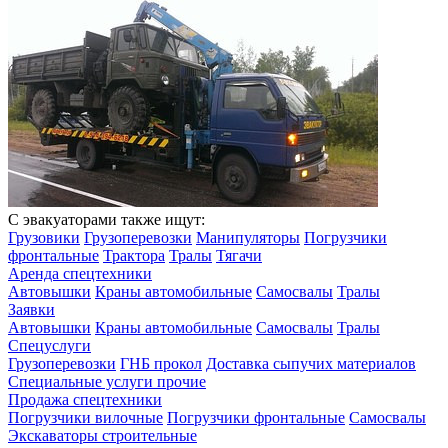
С эвакуаторами также ищут:
Грузовики
Грузоперевозки
Манипуляторы
Погрузчики
фронтальные
Трактора
Тралы
Тягачи
Аренда спецтехники
Автовышки
Краны автомобильные
Самосвалы
Тралы
Заявки
Автовышки
Краны автомобильные
Самосвалы
Тралы
Спецуслуги
Грузоперевозки
ГНБ прокол
Доставка сыпучих материалов
Специальные услуги прочие
Продажа спецтехники
Погрузчики вилочные
Погрузчики фронтальные
Самосвалы
Экскаваторы строительные