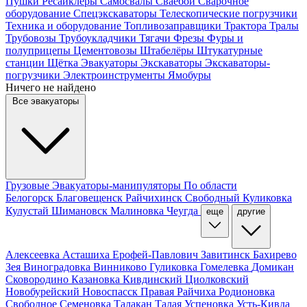
Пушки
Ресайклеры
Самосвалы
Сваебои
Сварочное
оборудование
Спецэкскаваторы
Телескопические погрузчики
Техника и оборудование
Топливозаправщики
Трактора
Тралы
Трубовозы
Трубоукладчики
Тягачи
Фрезы
Фуры и
полуприцепы
Цементовозы
Штабелёры
Штукатурные
станции
Щётка
Эвакуаторы
Экскаваторы
Экскаваторы-
погрузчики
Электроинструменты
Ямобуры
Ничего не найдено
Все эвакуаторы
Грузовые
Эвакуаторы-манипуляторы
По области
Белогорск
Благовещенск
Райчихинск
Свободный
Куликовка
Кулустай
Шимановск
Малиновка
Чеугда
еще
другие
Алексеевка
Асташиха
Ерофей-Павлович
Завитинск
Бахирево
Зея
Виноградовка
Винниково
Гуликовка
Гомелевка
Домикан
Сковородино
Казановка
Кивдинский
Циолковский
Новобурейский
Новоспасск
Правая Райчиха
Родионовка
Свободное
Семеновка
Талакан
Талая
Успеновка
Усть-Кивда