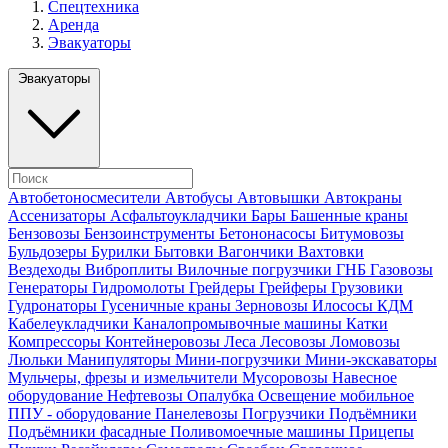
Спецтехника
Аренда
Эвакуаторы
Эвакуаторы
Автобетоносмесители
Автобусы
Автовышки
Автокраны
Ассенизаторы
Асфальтоукладчики
Бары
Башенные краны
Бензовозы
Бензоинструменты
Бетононасосы
Битумовозы
Бульдозеры
Бурилки
Бытовки
Вагончики
Вахтовки
Вездеходы
Виброплиты
Вилочные погрузчики
ГНБ
Газовозы
Генераторы
Гидромолоты
Грейдеры
Грейферы
Грузовики
Гудронаторы
Гусеничные краны
Зерновозы
Илососы
КДМ
Кабелеукладчики
Каналопромывочные машины
Катки
Компрессоры
Контейнеровозы
Леса
Лесовозы
Ломовозы
Люльки
Манипуляторы
Мини-погрузчики
Мини-экскаваторы
Мульчеры, фрезы и измельчители
Мусоровозы
Навесное
оборудование
Нефтевозы
Опалубка
Освещение мобильное
ППУ - оборудование
Панелевозы
Погрузчики
Подъёмники
Подъёмники фасадные
Поливомоечные машины
Прицепы