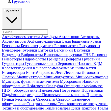
Грузовики
Грузовики
Автобетоносмесители
Автобусы
Автовышки
Автокраны
Ассенизаторы
Асфальтоукладчики
Бары
Башенные краны
Бензовозы
Бензоинструменты
Бетононасосы
Битумовозы
Бульдозеры
Бурилки
Бытовки
Вагончики
Вахтовки
Вездеходы
Виброплиты
Вилочные погрузчики
ГНБ
Газовозы
Генераторы
Гидромолоты
Грейдеры
Грейферы
Грузовики
Гудронаторы
Гусеничные краны
Зерновозы
Илососы
КДМ
Кабелеукладчики
Каналопромывочные машины
Катки
Компрессоры
Контейнеровозы
Леса
Лесовозы
Ломовозы
Люльки
Манипуляторы
Мини-погрузчики
Мини-экскаваторы
Мульчеры, фрезы и измельчители
Мусоровозы
Навесное
оборудование
Нефтевозы
Опалубка
Освещение мобильное
ППУ - оборудование
Панелевозы
Погрузчики
Подъёмники
Подъёмники фасадные
Поливомоечные машины
Прицепы
Пушки
Ресайклеры
Самосвалы
Сваебои
Сварочное
оборудование
Спецэкскаваторы
Телескопические погрузчики
Техника и оборудование
Топливозаправщики
Трактора
Тралы