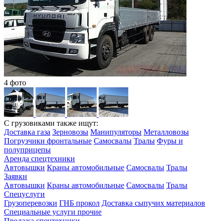
4 фото
С грузовиками также ищут:
Доставка газа
Зерновозы
Манипуляторы
Металловозы
Погрузчики фронтальные
Самосвалы
Тралы
Фуры и
полуприцепы
Аренда спецтехники
Автовышки
Краны автомобильные
Самосвалы
Тралы
Заявки
Автовышки
Краны автомобильные
Самосвалы
Тралы
Спецуслуги
Грузоперевозки
ГНБ прокол
Доставка сыпучих материалов
Специальные услуги прочие
Продажа спецтехники