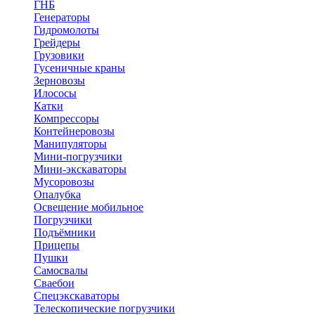
ГНБ
Генераторы
Гидромолоты
Грейдеры
Грузовики
Гусеничные краны
Зерновозы
Илососы
Катки
Компрессоры
Контейнеровозы
Манипуляторы
Мини-погрузчики
Мини-экскаваторы
Мусоровозы
Опалубка
Освещение мобильное
Погрузчики
Подъёмники
Прицепы
Пушки
Самосвалы
Сваебои
Спецэкскаваторы
Телескопические погрузчики