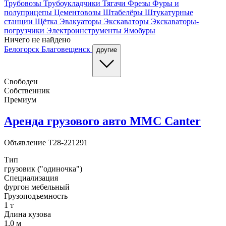
Трубовозы
Трубоукладчики
Тягачи
Фрезы
Фуры и
полуприцепы
Цементовозы
Штабелёры
Штукатурные
станции
Щётка
Эвакуаторы
Экскаваторы
Экскаваторы-
погрузчики
Электроинструменты
Ямобуры
Ничего не найдено
Белогорск
Благовещенск
другие
Свободен
Собственник
Премиум
Аренда грузового авто MMC Canter
Объявление
T28-221291
Тип
грузовик ("одиночка")
Специализация
фургон мебельный
Грузоподъемность
1 т
Длина кузова
1,0 м