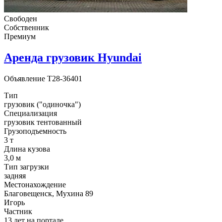
Свободен
Собственник
Премиум
Аренда грузовик Hyundai
Объявление
T28-36401
Тип
грузовик ("одиночка")
Специализация
грузовик тентованный
Грузоподъемность
3 т
Длина кузова
3,0 м
Тип загрузки
задняя
Местонахождение
Благовещенск, Мухина 89
Игорь
Частник
13 лет на портале