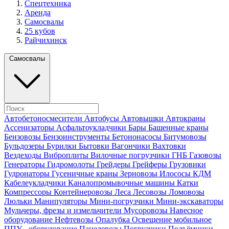
Спецтехника
Аренда
Самосвалы
25 кубов
Райчихинск
Самосвалы
Автобетоносмесители
Автобусы
Автовышки
Автокраны
Ассенизаторы
Асфальтоукладчики
Бары
Башенные краны
Бензовозы
Бензоинструменты
Бетононасосы
Битумовозы
Бульдозеры
Бурилки
Бытовки
Вагончики
Вахтовки
Вездеходы
Виброплиты
Вилочные погрузчики
ГНБ
Газовозы
Генераторы
Гидромолоты
Грейдеры
Грейферы
Грузовики
Гудронаторы
Гусеничные краны
Зерновозы
Илососы
КДМ
Кабелеукладчики
Каналопромывочные машины
Катки
Компрессоры
Контейнеровозы
Леса
Лесовозы
Ломовозы
Люльки
Манипуляторы
Мини-погрузчики
Мини-экскаваторы
Мульчеры, фрезы и измельчители
Мусоровозы
Навесное
оборудование
Нефтевозы
Опалубка
Освещение мобильное
ППУ - оборудование
Панелевозы
Погрузчики
Подъёмники