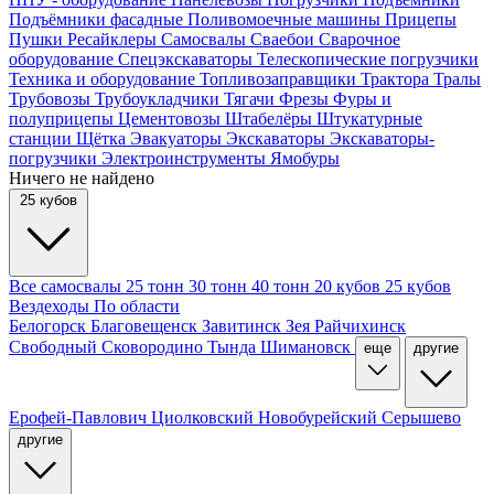
Подъёмники фасадные
Поливомоечные машины
Прицепы
Пушки
Ресайклеры
Самосвалы
Сваебои
Сварочное
оборудование
Спецэкскаваторы
Телескопические погрузчики
Техника и оборудование
Топливозаправщики
Трактора
Тралы
Трубовозы
Трубоукладчики
Тягачи
Фрезы
Фуры и
полуприцепы
Цементовозы
Штабелёры
Штукатурные
станции
Щётка
Эвакуаторы
Экскаваторы
Экскаваторы-
погрузчики
Электроинструменты
Ямобуры
Ничего не найдено
25 кубов
Все самосвалы
25 тонн
30 тонн
40 тонн
20 кубов
25 кубов
Вездеходы
По области
Белогорск
Благовещенск
Завитинск
Зея
Райчихинск
Свободный
Сковородино
Тында
Шимановск
еще
другие
Ерофей-Павлович
Циолковский
Новобурейский
Серышево
другие