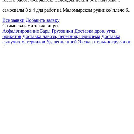
самосвалы 8 х 4 для работ на Маломырском руднике/ плечо 6...
Все заявки
Добавить заявку
С самосвалами также ищут:
Асфальтирование
Бары
Грузовики
Доставка дров, угля,
брикетов
Доставка навоза, перегноя, чернозёма
Доставка
сыпучих материалов
Удаление пней
Экскаваторы-погрузчики
Аренда спецтехники
Автовышки
Краны автомобильные
Самосвалы
Тралы
Заявки
Автовышки
Краны автомобильные
Самосвалы
Тралы
Спецуслуги
Грузоперевозки
ГНБ прокол
Доставка сыпучих материалов
Специальные услуги прочие
Продажа спецтехники
Погрузчики вилочные
Погрузчики фронтальные
Самосвалы
Экскаваторы строительные
Продажа запчастей
Погрузчики фронтальные
Бульдозеры
Самосвалы
Автогрейдеры
Ремонт спецтехники
Грузовики
Погрузчики фронтальные
Генераторы
Тягачи
© 2010-2026 Портал "СПЕЦТЕХНИКА-ИНФО"
•
Политика