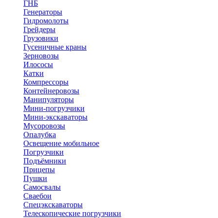
ГНБ
Генераторы
Гидромолоты
Грейдеры
Грузовики
Гусеничные краны
Зерновозы
Илососы
Катки
Компрессоры
Контейнеровозы
Манипуляторы
Мини-погрузчики
Мини-экскаваторы
Мусоровозы
Опалубка
Освещение мобильное
Погрузчики
Подъёмники
Прицепы
Пушки
Самосвалы
Сваебои
Спецэкскаваторы
Телескопические погрузчики