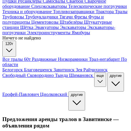
Пушки
Ресайклеры
Самосвалы
Сваебои
Сварочное
оборудование
Спецэкскаваторы
Телескопические погрузчики
Техника и оборудование
Топливозаправщики
Трактора
Тралы
Трубовозы
Трубоукладчики
Тягачи
Фрезы
Фуры и
полуприцепы
Цементовозы
Штабелёры
Штукатурные
станции
Щётка
Эвакуаторы
Экскаваторы
Экскаваторы-
погрузчики
Электроинструменты
Ямобуры
Ничего не найдено
120т
Все тралы
60т
Раздвижные
Низкорамники
Трал-негабарит
По
области
Белогорск
Благовещенск
Завитинск
Зея
Райчихинск
Свободный
Сковородино
Тында
Шимановск
еще
другие
Ерофей-Павлович
Циолковский
другие
Предложения аренды тралов в Завитинске —
объявления рядом