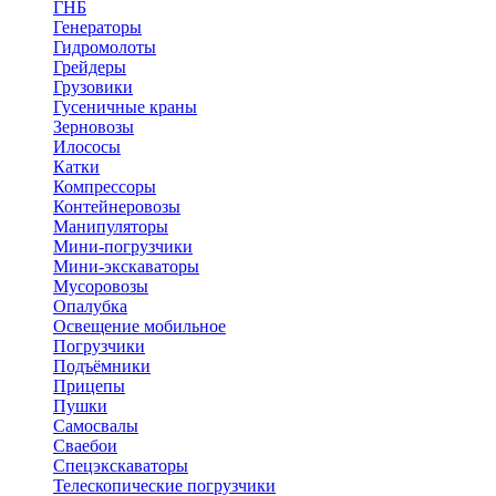
ГНБ
Генераторы
Гидромолоты
Грейдеры
Грузовики
Гусеничные краны
Зерновозы
Илососы
Катки
Компрессоры
Контейнеровозы
Манипуляторы
Мини-погрузчики
Мини-экскаваторы
Мусоровозы
Опалубка
Освещение мобильное
Погрузчики
Подъёмники
Прицепы
Пушки
Самосвалы
Сваебои
Спецэкскаваторы
Телескопические погрузчики