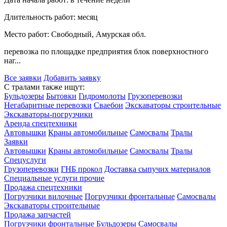
Длительность работ:
месяц
Место работ:
Свободный, Амурская обл.
перевозка по площадке предприятия блок поверхностного
наг...
Все заявки
Добавить заявку
С тралами также ищут:
Бульдозеры
Бытовки
Гидромолоты
Грузоперевозки
Негабаритные перевозки
Сваебои
Экскаваторы строительные
Экскаваторы-погрузчики
Аренда спецтехники
Автовышки
Краны автомобильные
Самосвалы
Тралы
Заявки
Автовышки
Краны автомобильные
Самосвалы
Тралы
Спецуслуги
Грузоперевозки
ГНБ прокол
Доставка сыпучих материалов
Специальные услуги прочие
Продажа спецтехники
Погрузчики вилочные
Погрузчики фронтальные
Самосвалы
Экскаваторы строительные
Продажа запчастей
Погрузчики фронтальные
Бульдозеры
Самосвалы