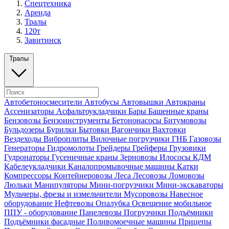
Спецтехника
Аренда
Тралы
120т
Завитинск
Тралы
Автобетоносмесители
Автобусы
Автовышки
Автокраны
Ассенизаторы
Асфальтоукладчики
Бары
Башенные краны
Бензовозы
Бензоинструменты
Бетононасосы
Битумовозы
Бульдозеры
Бурилки
Бытовки
Вагончики
Вахтовки
Вездеходы
Виброплиты
Вилочные погрузчики
ГНБ
Газовозы
Генераторы
Гидромолоты
Грейдеры
Грейферы
Грузовики
Гудронаторы
Гусеничные краны
Зерновозы
Илососы
КДМ
Кабелеукладчики
Каналопромывочные машины
Катки
Компрессоры
Контейнеровозы
Леса
Лесовозы
Ломовозы
Люльки
Манипуляторы
Мини-погрузчики
Мини-экскаваторы
Мульчеры, фрезы и измельчители
Мусоровозы
Навесное
оборудование
Нефтевозы
Опалубка
Освещение мобильное
ППУ - оборудование
Панелевозы
Погрузчики
Подъёмники
Подъёмники фасадные
Поливомоечные машины
Прицепы